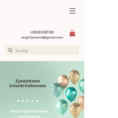
+48 604 687 914
airgiftpoland@gmail.com
Zjawiskowe
ścianki balonowe
Rabat 5% na kolejne
zamówienie