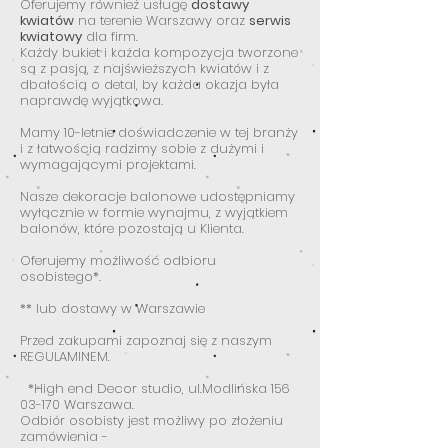
Oferujemy również usługę
dostawy
kwiatów
na terenie Warszawy oraz
serwis
kwiatowy
dla firm.
Każdy bukiet i każda kompozycja tworzone
są z pasją, z najświeższych kwiatów i z
dbałością o detal, by każda okazja była
naprawdę wyjątkowa.
Mamy 10-letnie doświadczenie w tej branży
i z łatwością radzimy sobie z dużymi i
wymagającymi projektami.
Nasze dekoracje balonowe udostępniamy
wyłącznie w formie wynajmu, z wyjątkiem
balonów, które pozostają u Klienta.
Oferujemy możliwość odbioru
osobistego*.
** lub dostawy w Warszawie
Przed zakupami zapoznaj się z naszym
REGULAMINEM.
*High end Decor studio, ul.Modlińska 156
03-170 Warszawa.
Odbiór osobisty jest możliwy po złożeniu
zamówienia -