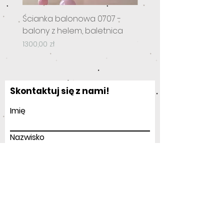
Ścianka balonowa 0707 -
Ścianka balonowa 070
balony z helem, baletnica
balony z helem, stelaż
Cena
Cena
1300,00 zł
1200,00 zł
Skontaktuj się z nami!
Imię
Nazwisko
Twoja wiadomość
Twój e-mail