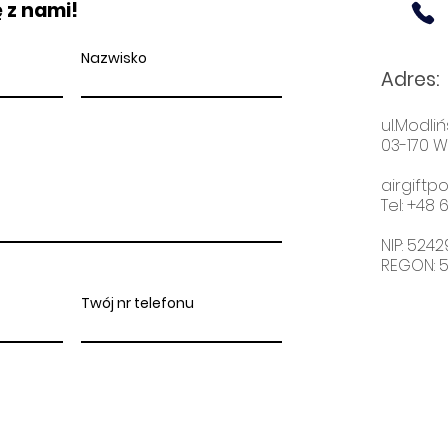
 z nami!
Nazwisko
Adres
:
ul.Modliń
03-170 
airgift
Tel: +48
6
NIP: 524
REGON: 
Twój nr telefonu