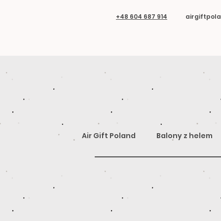
+48 604 687 914
airgiftpo
Air Gift Poland
Balony z helem