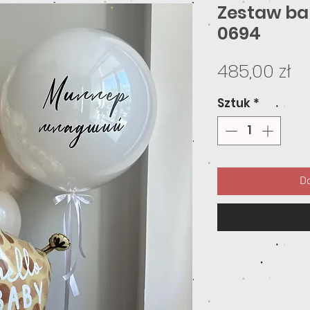
Zestaw ba
0694
C
485,00 zł
Sztuk
*
Do