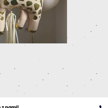
a
 z nami!