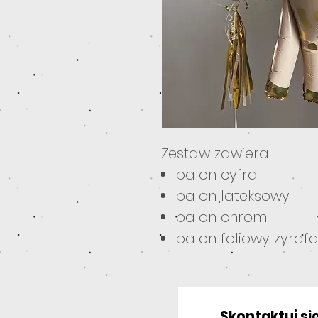
Zestaw zawiera:
balon cyfra
balon lateksowy
balon chrom
balon foliowy żyraf
Skontaktuj się