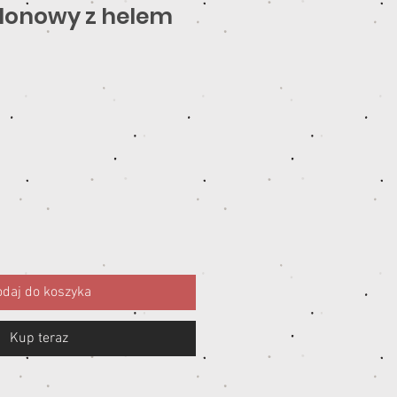
lonowy z helem
ena
daj do koszyka
Kup teraz