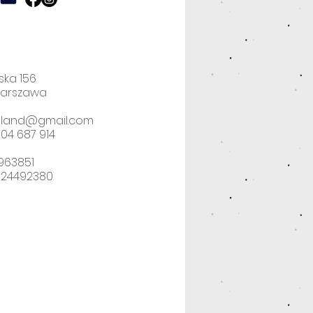
ska 156
Warszawa
poland@gmail.com
04 687 914
2963851
524492380