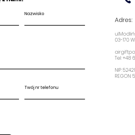
Nazwisko
Adres
:
ul.Modliń
03-170 
airgift
Tel: +48
6
NIP: 524
REGON: 
Twój nr telefonu