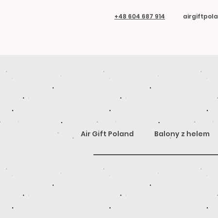
+48 604 687 914
airgiftpo
Air Gift Poland
Balony z helem