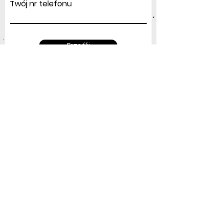
Twój nr telefonu
Prześlij
Adres
:
ul.Modlińska 156
03-170 Warszawa
airgiftpoland@gmail.com
Tel: +48
604 687 914
NIP:
5242963851
REGON:
524492380