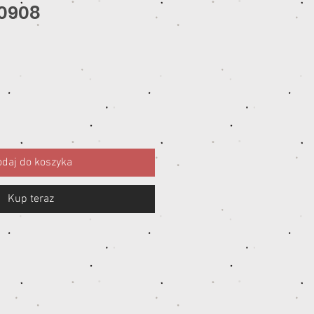
 0908
a
daj do koszyka
Kup teraz