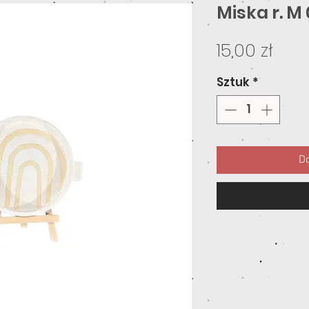
Miska r. M
Cen
15,00 zł
Sztuk
*
Do