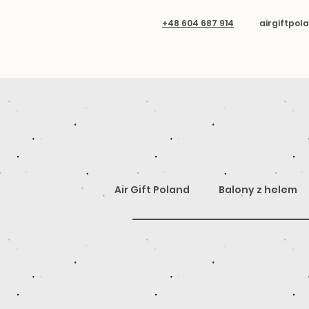
+48 604 687 914
airgiftpo
Air Gift Poland
Balony z helem