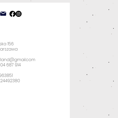
ska 156
Warszawa
poland@gmail.com
04 687 914
2963851
524492380