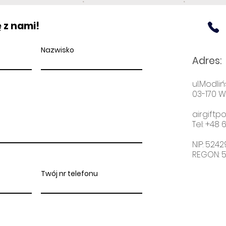
 z nami!
Nazwisko
Adres
:
ul.Modliń
03-170 
airgift
Tel: +48
6
NIP: 524
REGON: 
Twój nr telefonu