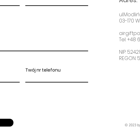
Adres
:
ul.Modliń
03-170 
airgift
Tel: +48
6
NIP: 524
REGON: 
Twój nr telefonu
© 2023 b