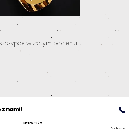
szczypce w złotym odcieniu.
 z nami!
Nazwisko