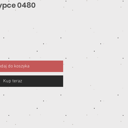
zypce 0480
a
daj do koszyka
Kup teraz