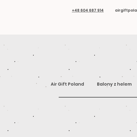
+48 604 687 914
airgiftpo
Air Gift Poland
Balony z helem