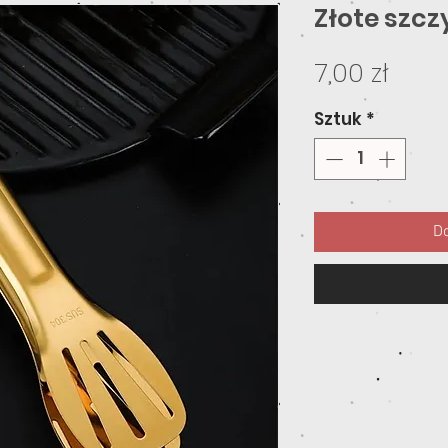
Złote szc
Cen
7,00 zł
Sztuk
*
Do