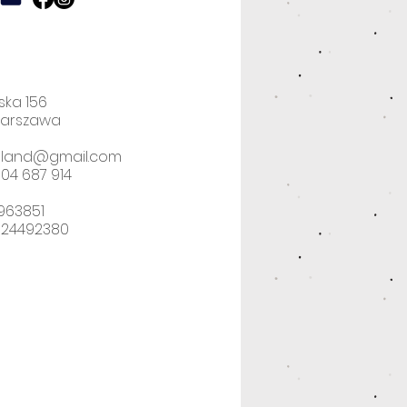
ska 156
Warszawa
poland@gmail.com
04 687 914
2963851
524492380