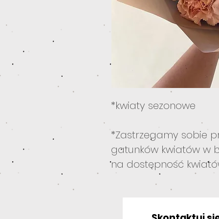
*kwiaty sezonowe
*Zastrzegamy sobie p
gatunków kwiatów w b
na dostępność kwiat
Skontaktuj się