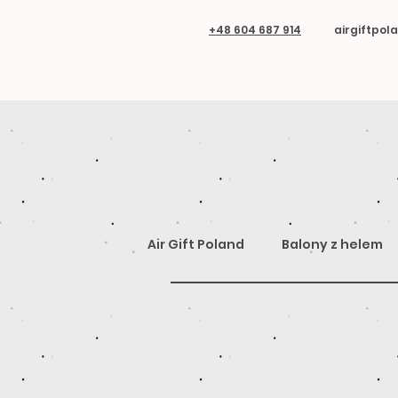
+48 604 687 914
airgiftpo
Air Gift Poland
Balony z helem