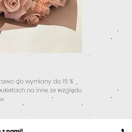
rawo do wymiany do 15 %
ukietach na inne ze względu
ów
 z nami!