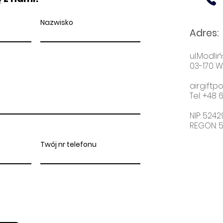
Nazwisko
Adres
:
ul.Modliń
03-170 
airgift
Tel: +48
6
NIP: 524
REGON: 
Twój nr telefonu