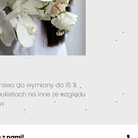
rawo do wymiany do 15 %
ukietach na inne ze względu
ów
 z nami!