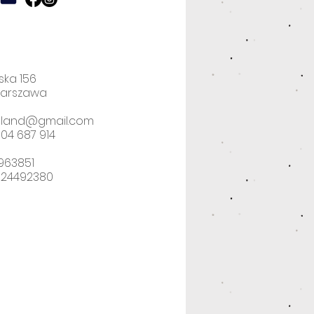
ska 156
Warszawa
poland@gmail.com
04 687 914
2963851
524492380