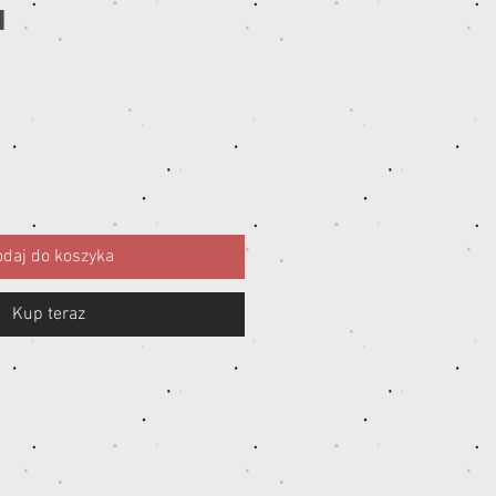
1
ena
daj do koszyka
Kup teraz