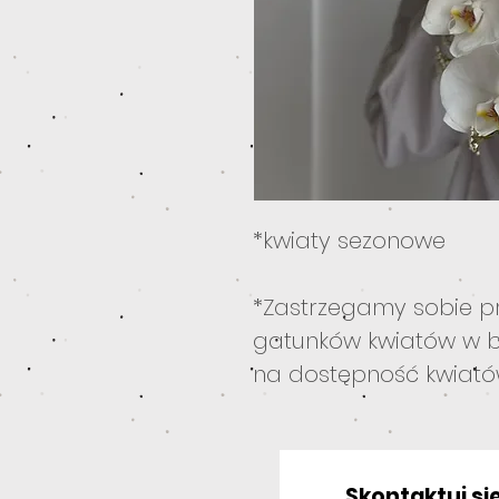
*kwiaty sezonowe
*Zastrzegamy sobie p
gatunków kwiatów w b
na dostępność kwiat
Skontaktuj się