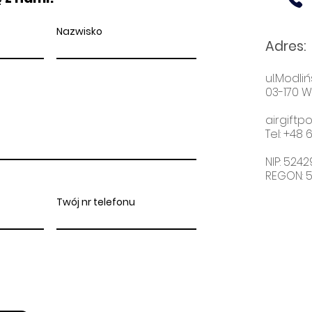
Nazwisko
Adres
:
ul.Modliń
03-170 
airgift
Tel: +48
6
NIP: 524
REGON: 
Twój nr telefonu