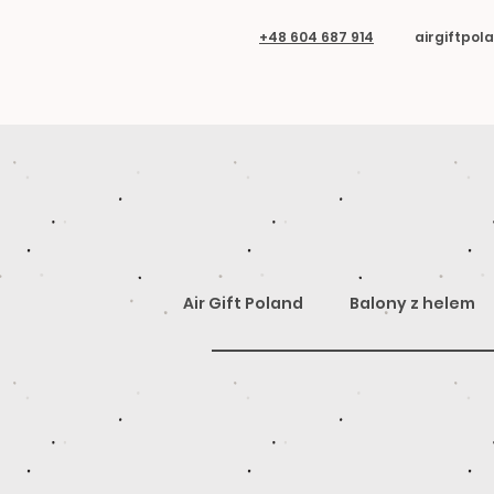
+48 604 687 914
airgiftpo
Air Gift Poland
Balony z helem