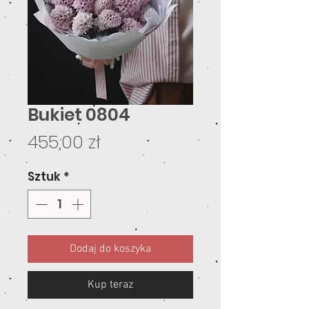
Bukiet 0804
Cena
455,00 zł
Sztuk
*
Dodaj do koszyka
Kup teraz