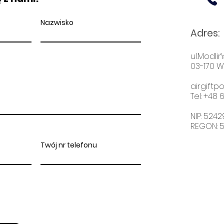
Nazwisko
Adres
:
ul.Modliń
03-170 
airgift
Tel: +48
6
NIP: 524
REGON: 
Twój nr telefonu