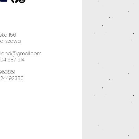
ska 156
Warszawa
poland@gmail.com
04 687 914
2963851
524492380