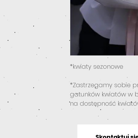
*kwiaty sezonowe
*Zastrzegamy sobie p
gatunków kwiatów w b
na dostępność kwiat
Skontaktuj się