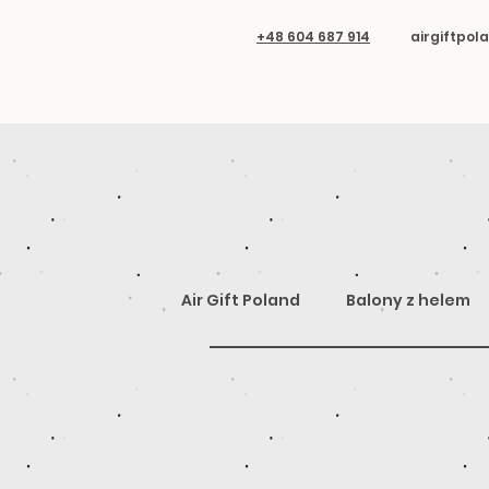
+48 604 687 914
airgiftpo
Air Gift Poland
Balony z helem