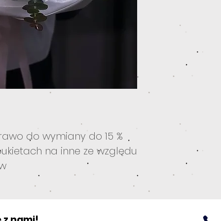
rawo do wymiany do 15 %
ukietach na inne ze względu
ów
 z nami!