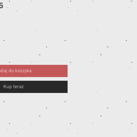
5
ena
daj do koszyka
Kup teraz