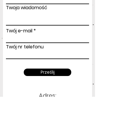
Twoja wiadomość
Twój e-mail
Twój nr telefonu
Prześlij
Adres
:
ul.Modlińska 156
03-170 Warszawa
airgiftpoland@gmail.com