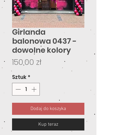
Girlanda
balonowa 0437 -
dowolne kolory
Cena
150,00 zł
Sztuk
*
Dodaj do koszyka
Kup teraz