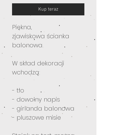
Kup teraz
Piękna,
zjawiskowa ścianka
balonowa.
W skład dekoracji
wchodzą:
- tło
- dowolny napis
- girlanda balonowa
- pluszowe misie