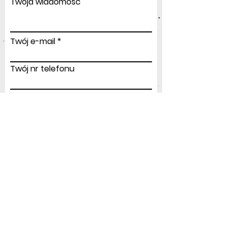
Twoja wiadomość
Twój e-mail
Twój nr telefonu
Prześlij
Adres
:
ul.Modlińska 156
03-170 Warszawa
airgiftpoland@gmail.com
Tel: +48
604 687 914