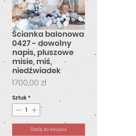
Ścianka balonowa
0427 - dowolny
napis, pluszowe
misie, miś,
niedźwiadek
Cena
1700,00 zł
Sztuk
*
Dodaj do koszyka