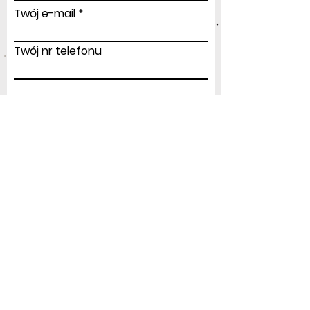
Twój e-mail
Twój nr telefonu
Prześlij
Adres
:
ul.Modlińska 156
03-170 Warszawa
airgiftpoland@gmail.com
Tel: +48
604 687 914
NIP:
5242963851
REGON:
524492380