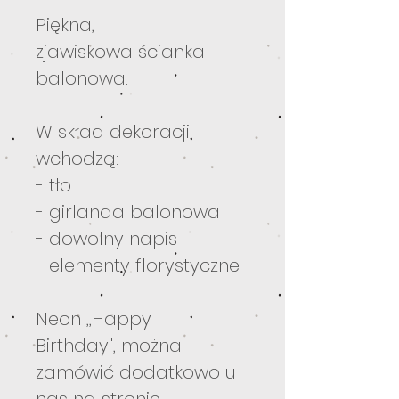
Piękna,
zjawiskowa ścianka
balonowa.
W skład dekoracji
wchodzą:
- tło
- girlanda balonowa
- dowolny napis
- elementy florystyczne
Neon ,,Happy
Birthday", można
zamówić dodatkowo u
nas na stronie.