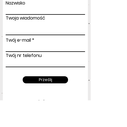
Nazwisko
Twoja wiadomość
Twój e-mail
Twój nr telefonu
Prześlij
Adres
:
ul.Modlińska 156
03-170 Warszawa