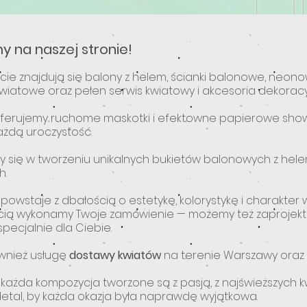
y na naszej stronie!
cie znajdują się balony z helem, ścianki balonowe, neon
iatowe oraz pełen serwis kwiatowy i akcesoria dekoracy
erujemy ruchome maskotki i efektowne papierowe show
ażdą uroczystość.
y się w tworzeniu unikalnych bukietów balonowych z helem
h.
 powstaje z dbałością o estetykę, kolorystykę i charakter 
cią wykonamy Twoje zamówienie — możemy też zaprojek
pecjalnie dla Ciebie.
wnież usługę
dostawy kwiatów
na terenie Warszawy oraz
i każda kompozycja tworzone są z pasją, z najświeższych kw
etal, by każda okazja była naprawdę wyjątkowa.