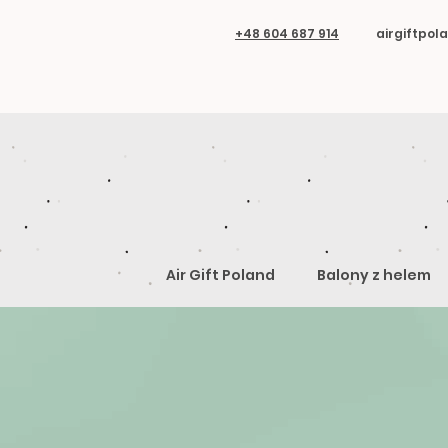
+48 604 687 914
airgiftpo
Air Gift Poland
Balony z helem