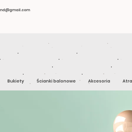
land@gmail.com
Bukiety
Ścianki balonowe
Akcesoria
Atra