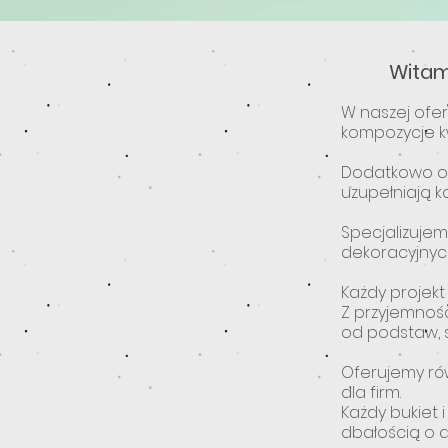
Witam
W naszej ofer
kompozycje kw
Dodatkowo of
uzupełniają k
Specjalizujem
dekoracyjnyc
Każdy projekt
Z przyjemnoś
od podstaw, s
Oferujemy ró
dla firm.
Każdy bukiet 
dbałością o d