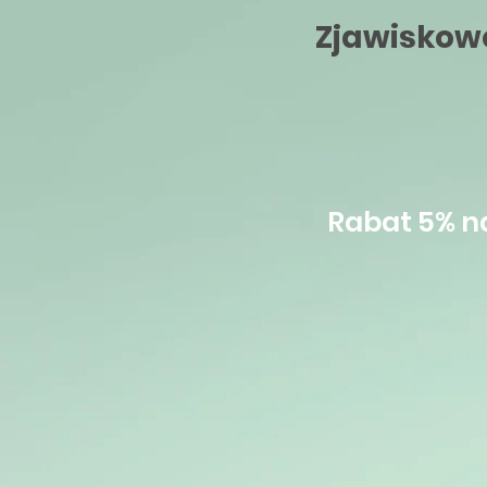
Zjawiskow
Rabat 5% n