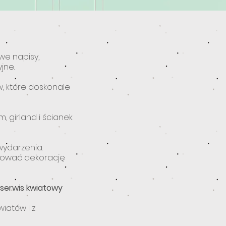
owe napisy,
jne.
, które doskonale
, girland i ścianek
wydarzenia.
tować dekorację
serwis kwiatowy
iatów i z