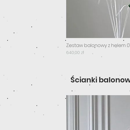
Zestaw balonowy z helem 0
Cena
640,00 zł
Ścianki balono