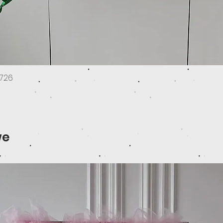
726
Podgląd
we