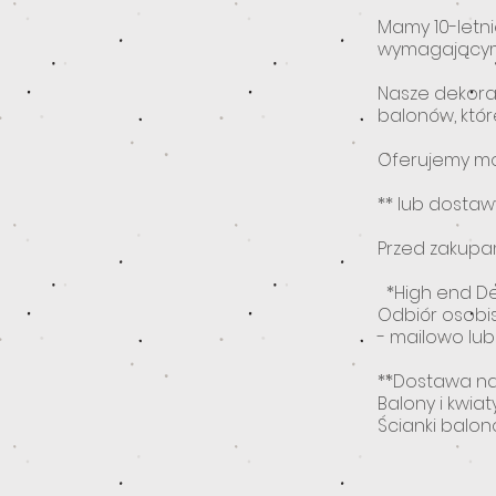
Mamy 10-letni
wymagającymi
Nasze dekora
balonów, któr
Oferujemy mo
** lub dosta
Przed zakupa
*High end Dec
Odbiór osobis
- mailowo lub 
**Dostawa na
Balony i kwiaty
Ścianki balon