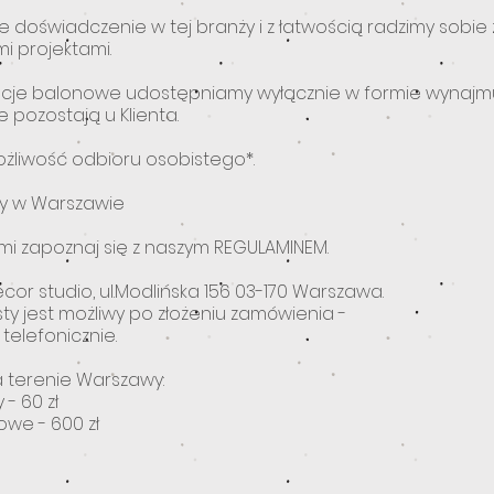
e doświadczenie w tej branży i z łatwością radzimy sobie z
 projektami.
cje balonowe udostępniamy wyłącznie w formie wynajmu,
e pozostają u Klienta.
żliwość odbioru osobistego*.
wy w Warszawie
mi zapoznaj się z naszym REGULAMINEM.
or studio, ul.Modlińska 156 03-170 Warszawa.
ty jest możliwy po złożeniu zamówienia -
telefonicznie.
 terenie Warszawy:
 - 60 zł
owe - 600 zł